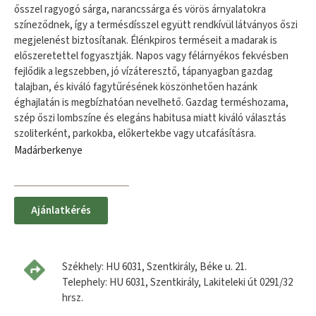
ősszel ragyogó sárga, narancssárga és vörös árnyalatokra
színeződnek, így a termésdísszel együtt rendkívül látványos őszi
megjelenést biztosítanak. Élénkpiros terméseit a madarak is
előszeretettel fogyasztják. Napos vagy félárnyékos fekvésben
fejlődik a legszebben, jó vízáteresztő, tápanyagban gazdag
talajban, és kiváló fagytűrésének köszönhetően hazánk
éghajlatán is megbízhatóan nevelhető. Gazdag terméshozama,
szép őszi lombszíne és elegáns habitusa miatt kiváló választás
szoliterként, parkokba, előkertekbe vagy utcafásításra.
Madárberkenye
Ajánlatkérés
Székhely: HU 6031, Szentkirály, Béke u. 21.
Telephely: HU 6031, Szentkirály, Lakiteleki út 0291/32
hrsz.