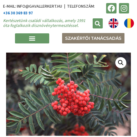
E-MAIL: INFO@GAVALLERKERT.HU | TELEFONSZÁM:
+36 30 369 83 97
Kertészetünk családi vállalkozás, amely 1991
óta foglalkozik dísznövénytermesztéssel.
SZAKÉRTŐI TANÁCSADÁS