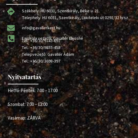
Székhely: HU 6031, Szentkirály, Béke u. 21.
Telephely: HU 6031, Szentkirály, Lakiteleki út 0291/32 hrsz.
info@gavallerkert.hu
Faiskola vezető: Gavallér Lajosné
Tel.:
+36/30/9743-697
Tel.:
+36/30/9855-458
Telepvezető: Gavallér Ádám
Tel.:
+36/30/3698-397
Nyitvatartás
Hétfő-Péntek: 7:00 – 17:00
Szombat: 7:00 – 12:00
Vasárnap: ZÁRVA