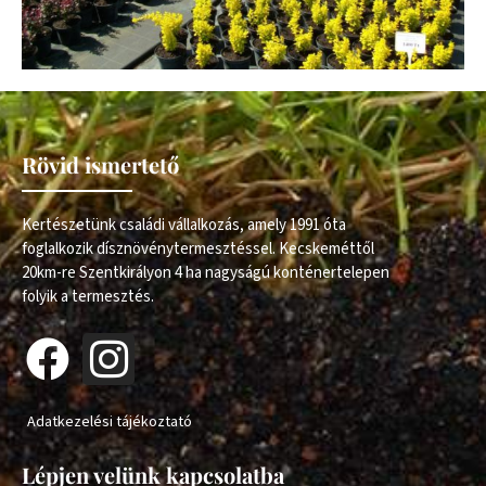
Rövid ismertető
Kertészetünk családi vállalkozás, amely 1991 óta
foglalkozik dísznövénytermesztéssel. Kecskeméttől
20km-re Szentkirályon 4 ha nagyságú konténertelepen
folyik a termesztés.
Adatkezelési tájékoztató
Lépjen velünk kapcsolatba