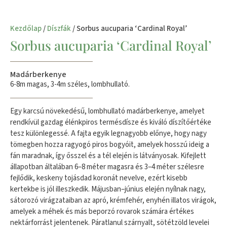
Kezdőlap
/
Díszfák
/ Sorbus aucuparia ‘Cardinal Royal’
Sorbus aucuparia ‘Cardinal Royal’
Madárberkenye
6-8m magas, 3-4m széles, lombhullató.
Egy karcsú növekedésű, lombhullató madárberkenye, amelyet
rendkívül gazdag élénkpiros termésdísze és kiváló díszítőértéke
tesz különlegessé. A fajta egyik legnagyobb előnye, hogy nagy
tömegben hozza ragyogó piros bogyóit, amelyek hosszú ideig a
fán maradnak, így ősszel és a tél elején is látványosak. Kifejlett
állapotban általában 6–8 méter magasra és 3–4 méter szélesre
fejlődik, keskeny tojásdad koronát nevelve, ezért kisebb
kertekbe is jól illeszkedik. Májusban–június elején nyílnak nagy,
sátorozó virágzataiban az apró, krémfehér, enyhén illatos virágok,
amelyek a méhek és más beporzó rovarok számára értékes
nektárforrást jelentenek. Páratlanul szárnyalt, sötétzöld levelei