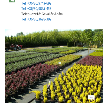
Tel: +36/30/9743-697
Tel: +36/30/9855-458
Telepvezető: Gavallér Ádám
Tel: +36/30/3698-397