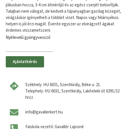
júliusban hozza, 3-4 cm átmérőjű és az egész cserjét beborítják.
Talajban nem válogat, de kedveli a tápanyagban gazdag közeget,
virágzáskor igényelheti a többlet vizet. Napos vagy félárnyékos
helyen is jól érzi magát. Évente egyszer az elvirágzott ágakat
érdemes visszametszeni.
Nyírlevelű gyöngyvessző
Ajánlatkérés
Székhely: HU 6031, Szentkirály, Béke u. 21.
Telephely: HU 6031, Szentkirály, Lakiteleki út 0291/32
hrsz.
info@gavallerkert.hu
Faiskola vezető: Gavallér Lajosné