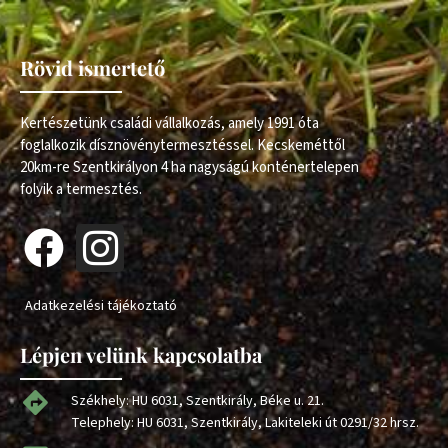
Rövid ismertető
Kertészetünk családi vállalkozás, amely 1991 óta
foglalkozik dísznövénytermesztéssel. Kecskeméttől
20km-re Szentkirályon 4 ha nagyságú konténertelepen
folyik a termesztés.
Adatkezelési tájékoztató
Lépjen velünk kapcsolatba
Székhely: HU 6031, Szentkirály, Béke u. 21.
Telephely: HU 6031, Szentkirály, Lakiteleki út 0291/32 hrsz.