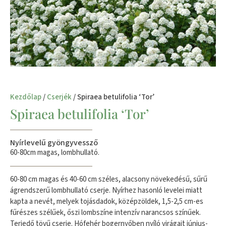
Kezdőlap
/
Cserjék
/ Spiraea betulifolia ‘Tor’
Spiraea betulifolia ‘Tor’
Nyírlevelű gyöngyvessző
60-80cm magas, lombhullató.
60-80 cm magas és 40-60 cm széles, alacsony növekedésű, sűrű
ágrendszerű lombhullató cserje. Nyírhez hasonló levelei miatt
kapta a nevét, melyek tojásdadok, középzöldek, 1,5-2,5 cm-es
fűrészes szélűek, őszi lombszíne intenzív narancsos színűek.
Terjedő tövű cserje. Hófehér bogernyőben nyíló virágait június-