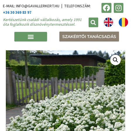
E-MAIL: INFO@GAVALLERKERT.HU | TELEFONSZÁM:
+36 30 369 83 97
Kertészetünk családi vállalkozás, amely 1991
óta foglalkozik dísznövénytermesztéssel.
SZAKÉRTŐI TANÁCSADÁS