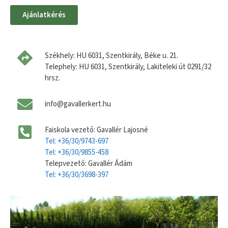
Ajánlatkérés
Székhely: HU 6031, Szentkirály, Béke u. 21.
Telephely: HU 6031, Szentkirály, Lakiteleki út 0291/32
hrsz.
info@gavallerkert.hu
Faiskola vezető: Gavallér Lajosné
Tel: +36/30/9743-697
Tel: +36/30/9855-458
Telepvezető: Gavallér Ádám
Tel: +36/30/3698-397