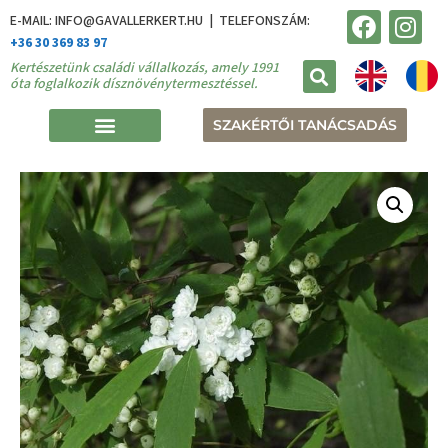
E-MAIL: INFO@GAVALLERKERT.HU | TELEFONSZÁM:
+36 30 369 83 97
Kertészetünk családi vállalkozás, amely 1991
óta foglalkozik dísznövénytermesztéssel.
SZAKÉRTŐI TANÁCSADÁS