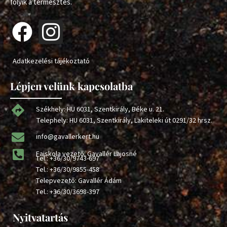
folyik a termesztés.
Adatkezelési tájékoztató
Lépjen velünk kapcsolatba
Székhely: HU 6031, Szentkirály, Béke u. 21.
Telephely: HU 6031, Szentkirály, Lakiteleki út 0291/32 hrsz.
info@gavallerkert.hu
Faiskola vezető: Gavallér Lajosné
Tel.:
+36/30/9743-697
Tel.:
+36/30/9855-458
Telepvezető: Gavallér Ádám
Tel.:
+36/30/3698-397
Nyitvatartás