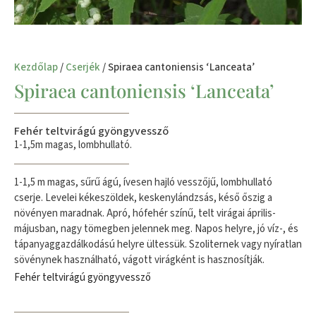
Kezdőlap
/
Cserjék
/ Spiraea cantoniensis ‘Lanceata’
Spiraea cantoniensis ‘Lanceata’
Fehér teltvirágú gyöngyvessző
1-1,5m magas, lombhullató.
1-1,5 m magas, sűrű ágú, ívesen hajló vesszőjű, lombhullató
cserje. Levelei kékeszöldek, keskenylándzsás, késő őszig a
növényen maradnak. Apró, hófehér színű, telt virágai április-
májusban, nagy tömegben jelennek meg. Napos helyre, jó víz-, és
tápanyaggazdálkodású helyre ültessük. Szoliternek vagy nyíratlan
sövénynek használható, vágott virágként is hasznosítják.
Fehér teltvirágú gyöngyvessző