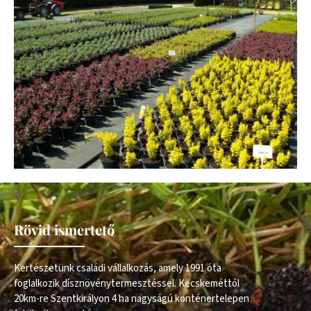
Rövid ismertető
Kertészetünk családi vállalkozás, amely 1991 óta
foglalkozik dísznövénytermesztéssel. Kecskeméttől
20km-re Szentkirályon 4 ha nagyságú konténertelepen