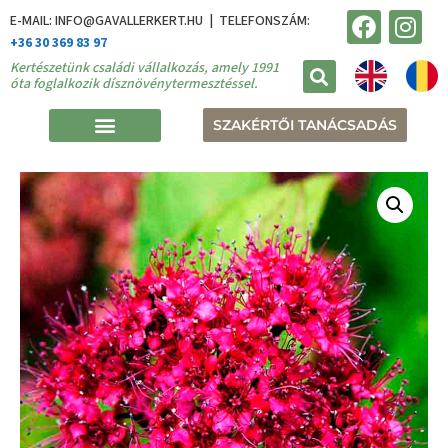
E-MAIL: INFO@GAVALLERKERT.HU | TELEFONSZÁM:
+36 30 369 83 97
Kertészetünk családi vállalkozás, amely 1991
óta foglalkozik dísznövénytermesztéssel.
SZAKÉRTŐI TANÁCSADÁS