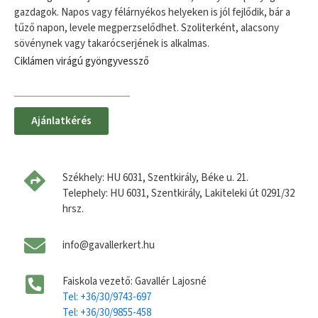
gazdagok. Napos vagy félárnyékos helyeken is jól fejlődik, bár a
tűző napon, levele megperzselődhet. Szoliterként, alacsony
sövénynek vagy takarócserjének is alkalmas.
Ciklámen virágú gyöngyvessző
Ajánlatkérés
Székhely: HU 6031, Szentkirály, Béke u. 21.
Telephely: HU 6031, Szentkirály, Lakiteleki út 0291/32
hrsz.
info@gavallerkert.hu
Faiskola vezető: Gavallér Lajosné
Tel: +36/30/9743-697
Tel: +36/30/9855-458