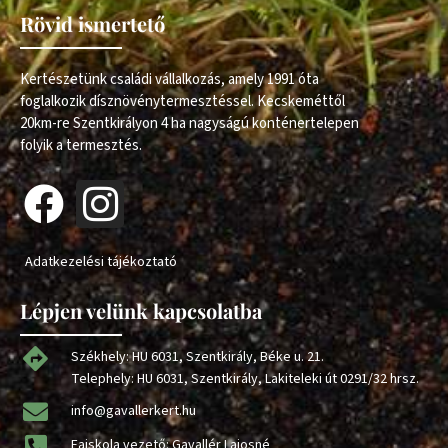
Rövid ismertető
Kertészetünk családi vállalkozás, amely 1991 óta
foglalkozik dísznövénytermesztéssel. Kecskeméttől
20km-re Szentkirályon 4 ha nagyságú konténertelepen
folyik a termesztés.
Adatkezelési tájékoztató
Lépjen velünk kapcsolatba
Székhely: HU 6031, Szentkirály, Béke u. 21.
Telephely: HU 6031, Szentkirály, Lakiteleki út 0291/32 hrsz.
info@gavallerkert.hu
Faiskola vezető: Gavallér Lajosné