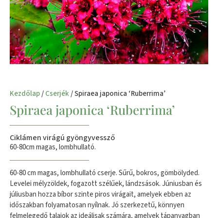
Kezdőlap
/
Cserjék
/ Spiraea japonica ‘Ruberrima’
Spiraea japonica ‘Ruberrima’
Ciklámen virágú gyöngyvessző
60-80cm magas, lombhullató.
60-80 cm magas, lombhullató cserje. Sűrű, bokros, gömbölyded.
Levelei mélyzöldek, fogazott szélűek, lándzsások. Júniusban és
júliusban hozza bíbor szinte piros virágait, amelyek ebben az
időszakban folyamatosan nyílnak. Jó szerkezetű, könnyen
felmelegedő talajok az ideálisak számára, amelyek tápanyagban