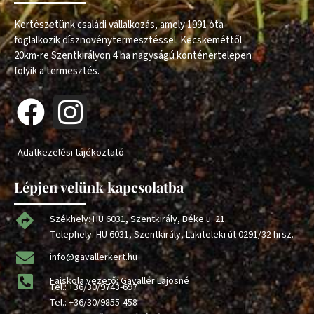
Kertészetünk családi vállalkozás, amely 1991 óta
foglalkozik dísznövénytermesztéssel. Kecskeméttől
20km-re Szentkirályon 4 ha nagyságú konténertelepen
folyik a termesztés.
Adatkezelési tájékoztató
Lépjen velünk kapcsolatba
Székhely: HU 6031, Szentkirály, Béke u. 21.
Telephely: HU 6031, Szentkirály, Lakiteleki út 0291/32 hrsz.
info@gavallerkert.hu
Faiskola vezető: Gavallér Lajosné
Tel.:
+36/30/9743-697
Tel.:
+36/30/9855-458