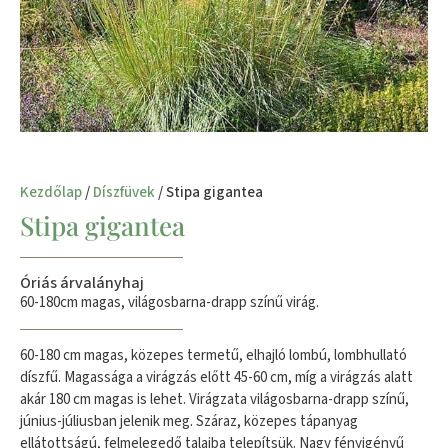
Kezdőlap
/
Díszfüvek
/ Stipa gigantea
Stipa gigantea
Óriás árvalányhaj
60-180cm magas, világosbarna-drapp színű virág.
60-180 cm magas, közepes termetű, elhajló lombú, lombhullató
díszfű. Magassága a virágzás előtt 45-60 cm, míg a virágzás alatt
akár 180 cm magas is lehet. Virágzata világosbarna-drapp színű,
június-júliusban jelenik meg. Száraz, közepes tápanyag
ellátottságú, felmelegedő talajba telepítsük. Nagy fényigényű