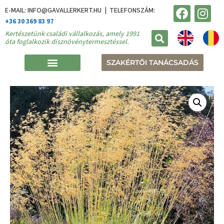
E-MAIL: INFO@GAVALLERKERT.HU | TELEFONSZÁM:
+36 30 369 83 97
Kertészetünk családi vállalkozás, amely 1991
óta foglalkozik dísznövénytermesztéssel.
SZAKÉRTŐI TANÁCSADÁS