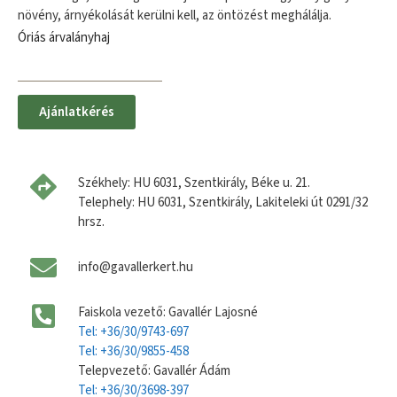
növény, árnyékolását kerülni kell, az öntözést meghálálja.
Óriás árvalányhaj
Ajánlatkérés
Székhely: HU 6031, Szentkirály, Béke u. 21.
Telephely: HU 6031, Szentkirály, Lakiteleki út 0291/32
hrsz.
info@gavallerkert.hu
Faiskola vezető: Gavallér Lajosné
Tel: +36/30/9743-697
Tel: +36/30/9855-458
Telepvezető: Gavallér Ádám
Tel: +36/30/3698-397