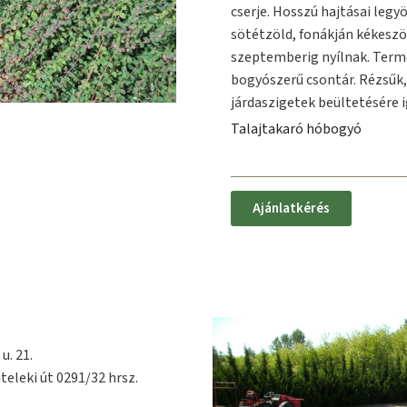
cserje. Hosszú hajtásai legyö
sötétzöld, fonákján kékeszöl
szeptemberig nyílnak. Term
bogyószerű csontár. Rézsűk,
járdaszigetek beültetésére 
Talajtakaró hóbogyó
Ajánlatkérés
u. 21.
teleki út 0291/32 hrsz.