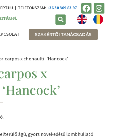
KERT.HU | TELEFONSZÁM:
+36 30 369 83 97
ztéssel.
APCSOLAT
SZAKÉRTŐI TANÁCSADÁS
ricarpos x chenaultii ‘Hancock’
carpos x
i ‘Hancock’
ó.
 elterülő ágú, gyors növekedésű lombhullató