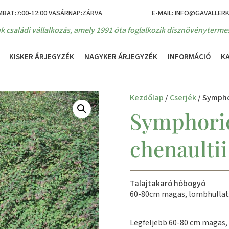
MBAT:7:00-12:00 VASÁRNAP:ZÁRVA
E-MAIL: INFO@GAVALLER
k családi vállalkozás, amely 1991 óta foglalkozik dísznövénytermes
KISKER ÁRJEGYZÉK
NAGYKER ÁRJEGYZÉK
INFORMÁCIÓ
K
Kezdőlap
/
Cserjék
/ Sympho
Symphori
chenaulti
Talajtakaró hóbogyó
60-80cm magas, lombhullat
Legfeljebb 60-80 cm magas,