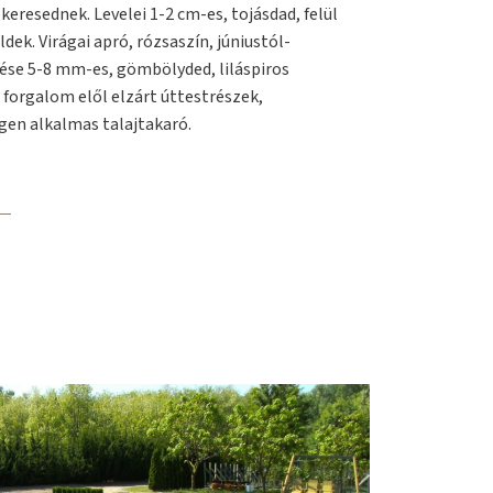
keresednek. Levelei 1-2 cm-es, tojásdad, felül
dek. Virágai apró, rózsaszín, júniustól-
ése 5-8 mm-es, gömbölyded, liláspiros
 forgalom elől elzárt úttestrészek,
igen alkalmas talajtakaró.