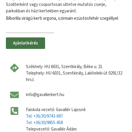
Szoliterként vagy csoportosan ültetve mutatós cserje,
parkokban és házi kertekben egyaránt.
Bíborlila virágú kerti orgona, szirmain ezüstösfehér szegéllyel
Ajánlatkérés
Székhely: HU 6031, Szentkirály, Béke u. 21.
Telephely: HU 6031, Szentkirály, Lakiteleki út 0291/32
hrsz.
info@gavallerkert.hu
Faiskola vezető: Gavallér Lajosné
Tel: +36/30/9743-697
Tel: +36/30/9855-458
Telepvezető: Gavallér Ádám