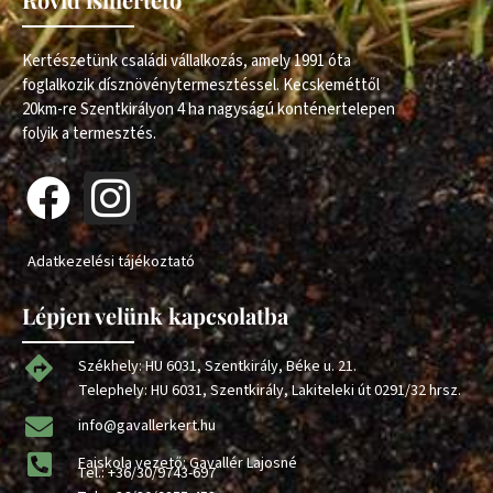
Kertészetünk családi vállalkozás, amely 1991 óta
foglalkozik dísznövénytermesztéssel. Kecskeméttől
20km-re Szentkirályon 4 ha nagyságú konténertelepen
folyik a termesztés.
Adatkezelési tájékoztató
Lépjen velünk kapcsolatba
Székhely: HU 6031, Szentkirály, Béke u. 21.
Telephely: HU 6031, Szentkirály, Lakiteleki út 0291/32 hrsz.
info@gavallerkert.hu
Faiskola vezető: Gavallér Lajosné
Tel.:
+36/30/9743-697