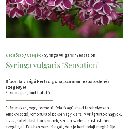
Kezdőlap
/
Cserjék
/ Syringa vulgaris ‘Sensation’
Syringa vulgaris ‘Sensation’
Bíborlila virágú kerti orgona, szirmain ezüstösfehér
szegéllyel
3-5m magas, lombhullató.
3-5m magas, nagy termetű, felálló ágú, majd terebélyesen
elbokrosodó, lombhullató bokor vagy kis fa. A virágfürtök nagyok,
lazák, sötét lilásbíbor színűek, szélén széles ezüstösfehér
szegéllyel. Talajban nem válogat, de a jó kerti talajt meghálálja.