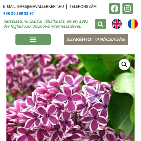
E-MAIL: INFO@GAVALLERKERT.HU | TELEFONSZÁM:
+36 30 369 83 97
Kertészetünk családi vállalkozás, amely 1991
óta foglalkozik dísznövénytermesztéssel.
SZAKÉRTŐI TANÁCSADÁS