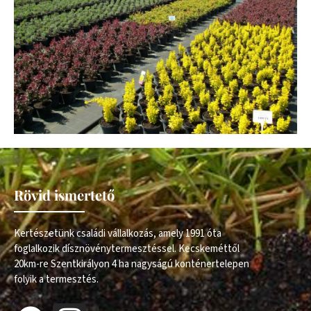
Rövid ismertető
Kertészetünk családi vállalkozás, amely 1991 óta
foglalkozik dísznövénytermesztéssel. Kecskeméttől
20km-re Szentkirályon 4 ha nagyságú konténertelepen
folyik a termesztés.