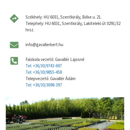
Székhely: HU 6031, Szentkirály, Béke u. 21.
Telephely: HU 6031, Szentkirály, Lakiteleki út 0291/32
hrsz.
info@gavallerkert.hu
Faiskola vezető: Gavallér Lajosné
Tel: +36/30/9743-697
Tel: +36/30/9855-458
Telepvezető: Gavallér Ádám
Tel: +36/30/3698-397