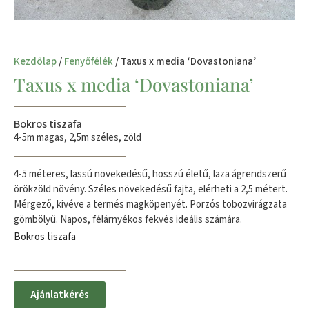
Kezdőlap
/
Fenyőfélék
/ Taxus x media ‘Dovastoniana’
Taxus x media ‘Dovastoniana’
Bokros tiszafa
4-5m magas, 2,5m széles, zöld
4-5 méteres, lassú növekedésű, hosszú életű, laza ágrendszerű
örökzöld növény. Széles növekedésű fajta, elérheti a 2,5 métert.
Mérgező, kivéve a termés magköpenyét. Porzós tobozvirágzata
gömbölyű. Napos, félárnyékos fekvés ideális számára.
Bokros tiszafa
Ajánlatkérés