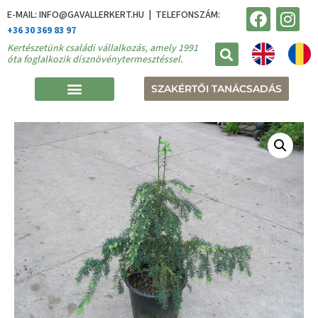
E-MAIL: INFO@GAVALLERKERT.HU | TELEFONSZÁM:
+36 30 369 83 97
Kertészetünk családi vállalkozás, amely 1991
óta foglalkozik dísznövénytermesztéssel.
SZAKÉRTŐI TANÁCSADÁS