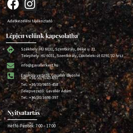
Adatkezelési tájékoztató
Lépjen velünk kapcsolatba
Székhely: HU 6031, Szentkirály, Béke u. 21.
Telephely: HU 6031, Szentkirály, Lakiteleki út 0291/32 hrsz.
info@gavallerkert.hu
Faiskola vezető: Gavallér Lajosné
Tel.:
+36/30/9743-697
Tel.:
+36/30/9855-458
Telepvezető: Gavallér Ádám
Tel.:
+36/30/3698-397
Nyitvatartás
Hétfő-Péntek: 7:00 – 17:00