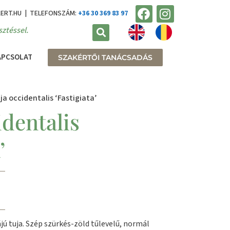
KERT.HU | TELEFONSZÁM:
+36 30 369 83 97
ztéssel.
APCSOLAT
SZAKÉRTŐI TANÁCSADÁS
ja occidentalis ‘Fastigiata’
dentalis
’
ú tuja. Szép szürkés-zöld tűlevelű, normál