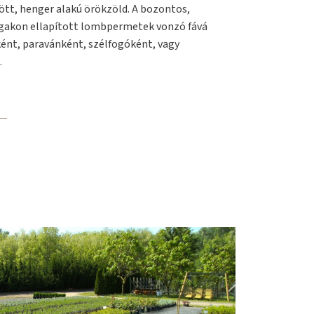
tt, henger alakú örökzöld. A bozontos,
gakon ellapított lombpermetek vonzó fává
ént, paravánként, szélfogóként, vagy
.