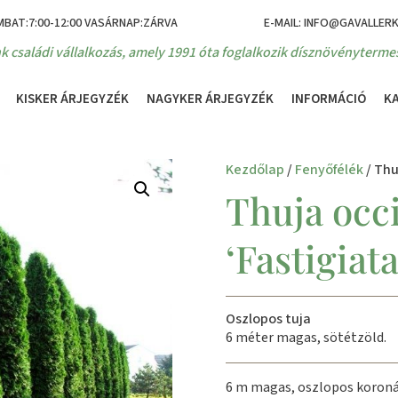
MBAT:7:00-12:00 VASÁRNAP:ZÁRVA
E-MAIL: INFO@GAVALLER
k családi vállalkozás, amely 1991 óta foglalkozik dísznövénytermes
KISKER ÁRJEGYZÉK
NAGYKER ÁRJEGYZÉK
INFORMÁCIÓ
K
Kezdőlap
/
Fenyőfélék
/ Thu
Thuja occi
‘Fastigiata
Oszlopos tuja
6 méter magas, sötétzöld.
6 m magas, oszlopos koronáj