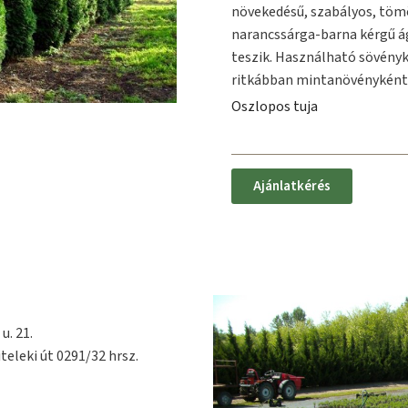
növekedésű, szabályos, tömö
narancssárga-barna kérgű á
teszik. Használható sövényk
ritkábban mintanövényként
Oszlopos tuja
Ajánlatkérés
u. 21.
teleki út 0291/32 hrsz.