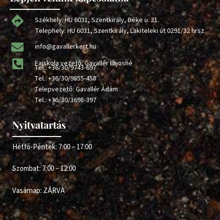
Székhely: HU 6031, Szentkirály, Béke u. 21.
Telephely: HU 6031, Szentkirály, Lakiteleki út 0291/32 hrsz.
info@gavallerkert.hu
Faiskola vezető: Gavallér Lajosné
Tel.:
+36/30/9743-697
Tel.:
+36/30/9855-458
Telepvezető: Gavallér Ádám
Tel.:
+36/30/3698-397
Nyitvatartás
Hétfő-Péntek: 7:00 – 17:00
Szombat: 7:00 – 12:00
Vasárnap: ZÁRVA