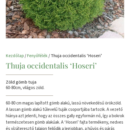
Kezdőlap
/
Fenyőfélék
/ Thuja occidentalis ‘Hoseri’
Thuja occidentalis ‘Hoseri’
Zöld gömb tuja
60-80cm, világos zöld.
60-80 cm magas lapított gömb alakú, lassú növekedésű örökzöld.
A lassan gömb alakú tűlevelű tuják csoportjába tartozik. A vezető
hiánya azt jelenti, hogy az összes gally egyformán nő, így a bokrok
természetesen gömb alakúak. A ‘Hoseri’ fajta termékeny, nedves
és vízáteresztő talajon fejlődik a legjobban, a hűvös és párás