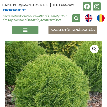
E-MAIL: INFO@GAVALLERKERT.HU | TELEFONSZÁM:
+36 30 369 83 97
Kertészetünk családi vállalkozás, amely 1991
óta foglalkozik dísznövénytermesztéssel.
SZAKÉRTŐI TANÁCSADÁS