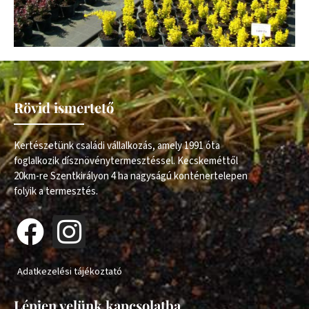
Rövid ismertető
Kertészetünk családi vállalkozás, amely 1991 óta
foglalkozik dísznövénytermesztéssel. Kecskeméttől
20km-re Szentkirályon 4 ha nagyságú konténertelepen
folyik a termesztés.
Adatkezelési tájékoztató
Lépjen velünk kapcsolatba