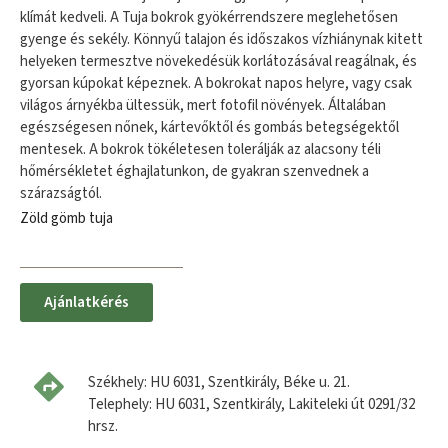
klímát kedveli. A Tuja bokrok gyökérrendszere meglehetősen
gyenge és sekély. Könnyű talajon és időszakos vízhiánynak kitett
helyeken termesztve növekedésük korlátozásával reagálnak, és
gyorsan kúpokat képeznek. A bokrokat napos helyre, vagy csak
világos árnyékba ültessük, mert fotofil növények. Általában
egészségesen nőnek, kártevőktől és gombás betegségektől
mentesek. A bokrok tökéletesen tolerálják az alacsony téli
hőmérsékletet éghajlatunkon, de gyakran szenvednek a
szárazságtól.
Zöld gömb tuja
Ajánlatkérés
Székhely: HU 6031, Szentkirály, Béke u. 21.
Telephely: HU 6031, Szentkirály, Lakiteleki út 0291/32
hrsz.