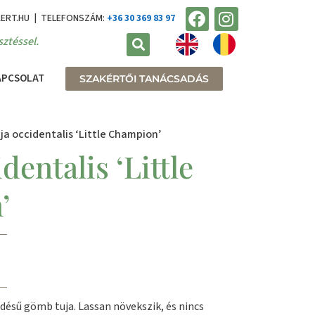
KERT.HU | TELEFONSZÁM:
+36 30 369 83 97
ztéssel.
APCSOLAT
SZAKÉRTŐI TANÁCSADÁS
ja occidentalis ‘Little Champion’
dentalis ‘Little
’
désű gömb tuja. Lassan növekszik, és nincs