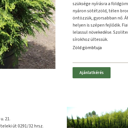
szüksége nyírásra a földgö
nyáron sötétzöld, télen bron
öntözzük, gyorsabban nő. Át
helyen is szépen fejlődik. F
lelassul növekedése. Szolite
sírokhoz ültessük.
Zöld gömbtuja
Ajánlatkérés
u. 21.
teleki út 0291/32 hrsz.