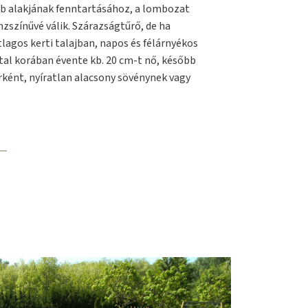
mb alakjának fenntartásához, a lombozat
zszínűvé válik. Szárazságtűrő, de ha
lagos kerti talajban, napos és félárnyékos
iatal korában évente kb. 20 cm-t nő, később
rként, nyíratlan alacsony sövénynek vagy