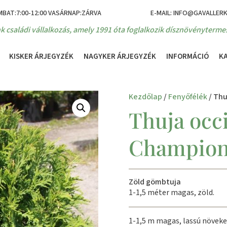
MBAT:7:00-12:00 VASÁRNAP:ZÁRVA
E-MAIL: INFO@GAVALLER
k családi vállalkozás, amely 1991 óta foglalkozik dísznövénytermes
KISKER ÁRJEGYZÉK
NAGYKER ÁRJEGYZÉK
INFORMÁCIÓ
K
Kezdőlap
/
Fenyőfélék
/ Thu
Thuja occi
Champion
Zöld gömbtuja
1-1,5 méter magas, zöld.
1-1,5 m magas, lassú növeke