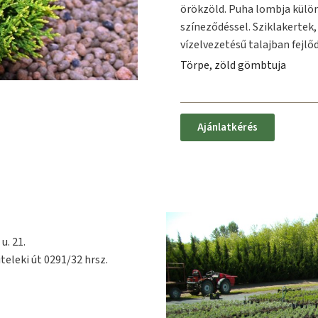
örökzöld. Puha lombja külön
színeződéssel. Sziklakertek,
vízelvezetésű talajban fejlőd
Törpe, zöld gömbtuja
Ajánlatkérés
u. 21.
teleki út 0291/32 hrsz.