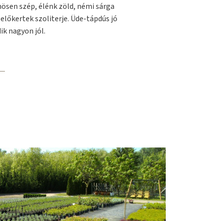
ösen szép, élénk zöld, némi sárga
 előkertek szoliterje. Üde-tápdús jó
ik nagyon jól.