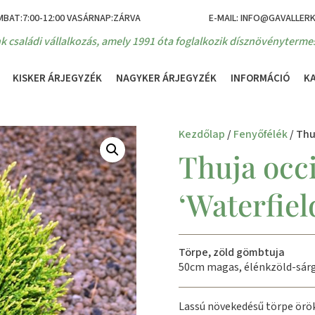
MBAT:7:00-12:00 VASÁRNAP:ZÁRVA
E-MAIL: INFO@GAVALLER
k családi vállalkozás, amely 1991 óta foglalkozik dísznövénytermes
KISKER ÁRJEGYZÉK
NAGYKER ÁRJEGYZÉK
INFORMÁCIÓ
K
Kezdőlap
/
Fenyőfélék
/ Thu
Thuja occi
‘Waterfiel
Törpe, zöld gömbtuja
50cm magas, élénkzöld-sárg
Lassú növekedésű törpe örö