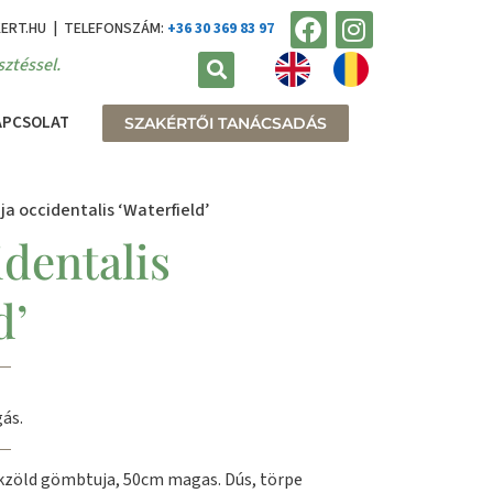
KERT.HU | TELEFONSZÁM:
+36 30 369 83 97
ztéssel.
APCSOLAT
SZAKÉRTŐI TANÁCSADÁS
ja occidentalis ‘Waterfield’
dentalis
d’
ás.
kzöld gömbtuja, 50cm magas. Dús, törpe