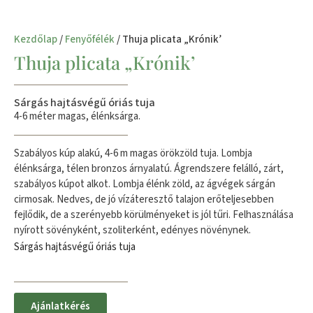
Kezdőlap
/
Fenyőfélék
/ Thuja plicata „Krónik’
Thuja plicata „Krónik’
Sárgás hajtásvégű óriás tuja
4-6 méter magas, élénksárga.
Szabályos kúp alakú, 4-6 m magas örökzöld tuja. Lombja
élénksárga, télen bronzos árnyalatú. Ágrendszere felálló, zárt,
szabályos kúpot alkot. Lombja élénk zöld, az ágvégek sárgán
cirmosak. Nedves, de jó vízáteresztő talajon erőteljesebben
fejlődik, de a szerényebb körülményeket is jól tűri. Felhasználása
nyírott sövényként, szoliterként, edényes növénynek.
Sárgás hajtásvégű óriás tuja
Ajánlatkérés