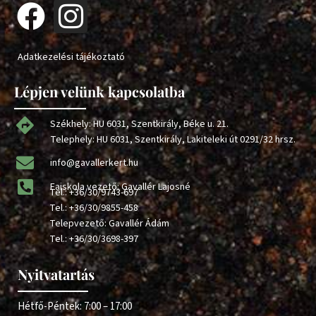
Adatkezelési tájékoztató
Lépjen velünk kapcsolatba
Székhely: HU 6031, Szentkirály, Béke u. 21.
Telephely: HU 6031, Szentkirály, Lakiteleki út 0291/32 hrsz.
info@gavallerkert.hu
Faiskola vezető: Gavallér Lajosné
Tel.:
+36/30/9743-697
Tel.:
+36/30/9855-458
Telepvezető: Gavallér Ádám
Tel.:
+36/30/3698-397
Nyitvatartás
Hétfő-Péntek: 7:00 – 17:00