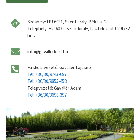
Székhely: HU 6031, Szentkirály, Béke u. 21.
Telephely: HU 6031, Szentkirály, Lakiteleki út 0291/32
hrsz.
info@gavallerkert.hu
Faiskola vezető: Gavallér Lajosné
Tel: +36/30/9743-697
Tel: +36/30/9855-458
Telepvezető: Gavallér Ádám
Tel: +36/30/3698-397