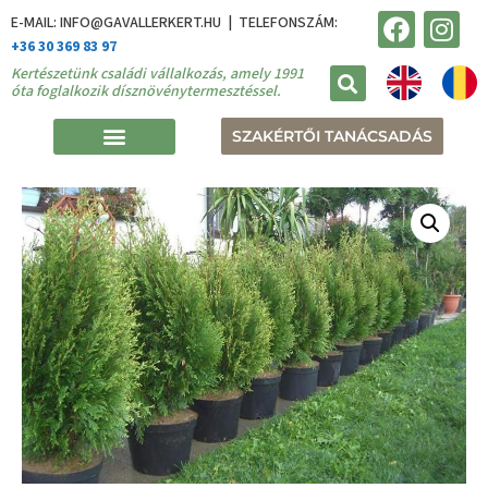
E-MAIL: INFO@GAVALLERKERT.HU | TELEFONSZÁM:
+36 30 369 83 97
Kertészetünk családi vállalkozás, amely 1991
óta foglalkozik dísznövénytermesztéssel.
SZAKÉRTŐI TANÁCSADÁS