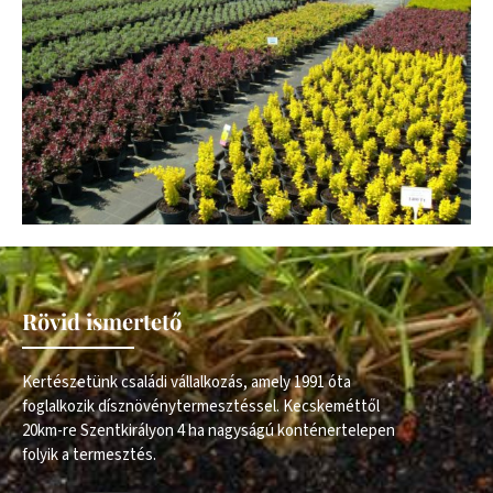
Rövid ismertető
Kertészetünk családi vállalkozás, amely 1991 óta
foglalkozik dísznövénytermesztéssel. Kecskeméttől
20km-re Szentkirályon 4 ha nagyságú konténertelepen
folyik a termesztés.