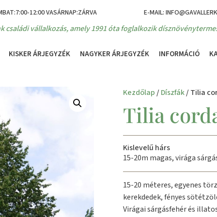
MBAT:7:00-12:00 VASÁRNAP:ZÁRVA
E-MAIL: INFO@GAVALLER
k családi vállalkozás, amely 1991 óta foglalkozik dísznövénytermes
KISKER ÁRJEGYZÉK
NAGYKER ÁRJEGYZÉK
INFORMÁCIÓ
K
Kezdőlap
/
Díszfák
/ Tilia c
Tilia cord
Kislevelű hárs
15-20m magas, virága sárgás
15-20 méteres, egyenes törzs
kerekdedek, fényes sötétzöl
Virágai sárgásfehér és illato