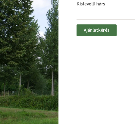
Kislevelű hárs
Ajánlatkérés