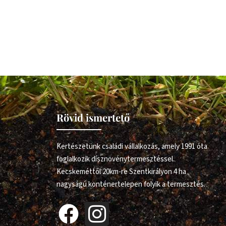
Rövid ismertető
Kertészetünk családi vállalkozás, amely 1991 óta
foglalkozik dísznövénytermesztéssel.
Kecskeméttől 20km-re Szentkirályon 4 ha
nagyságú konténertelepen folyik a termesztés.