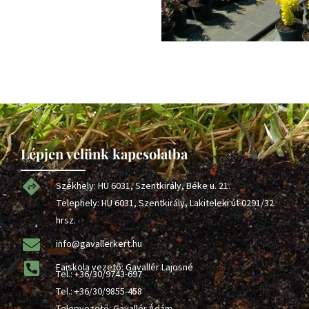
Lépjen velünk kapcsolatba
Székhely: HU 6031, Szentkirály, Béke u. 21.
Telephely: HU 6031, Szentkirály, Lakiteleki út 0291/32
hrsz.
info@gavallerkert.hu
Faiskola vezető: Gavallér Lajosné
Tel.:
+36/30/9743-697
Tel.:
+36/30/9855-458
Telepvezető: Gavallér Ádám