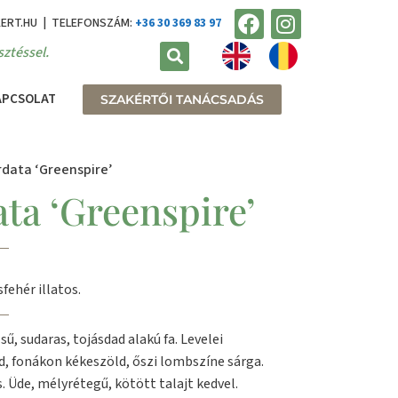
KERT.HU | TELEFONSZÁM:
+36 30 369 83 97
ztéssel.
APCSOLAT
SZAKÉRTŐI TANÁCSADÁS
ordata ‘Greenspire’
ata ‘Greenspire’
fehér illatos.
ű, sudaras, tojásdad alakú fa. Levelei
d, fonákon kékeszöld, őszi lombszíne sárga.
s. Üde, mélyrétegű, kötött talajt kedvel.