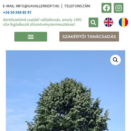
E-MAIL: INFO@GAVALLERKERT.HU | TELEFONSZÁM:
+36 30 369 83 97
Kertészetünk családi vállalkozás, amely 1991
óta foglalkozik dísznövénytermesztéssel.
SZAKÉRTŐI TANÁCSADÁS