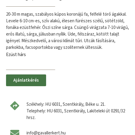
20-30 m magas, szabályos kúpos koronájú fa, felfelé törő ágakkal.
Levele 6-10 cm-es, szív alakú, élesen fürészes szélű, sötétzöld,
fonáka ezüstfehér. Őszi színe sárga. Csüngő virágzata 7-10 virágú,
erős illatú, sárga, júliusban nyílik. Üde, félszáraz, kötött talajt
igényel. Mészkedvelő, a városi klímát tűri. Utcák fásítására,
parkokba, facsoportokba vagy szoliternek ültessük.
Ezüst hárs
Ajánlatkérés
Székhely: HU 6031, Szentkirály, Béke u. 21.
Telephely: HU 6031, Szentkirály, Lakiteleki út 0291/32
hrsz.
info@gavallerkert.hu