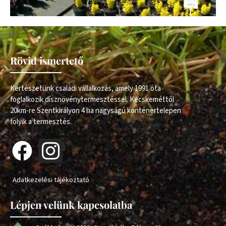
Rövid ismertető
Kertészetünk családi vállalkozás, amely 1991 óta
foglalkozik dísznövénytermesztéssel. Kecskeméttől
20km-re Szentkirályon 4 ha nagyságú konténertelepen
folyik a termesztés.
Adatkezelési tájékoztató
Lépjen velünk kapcsolatba