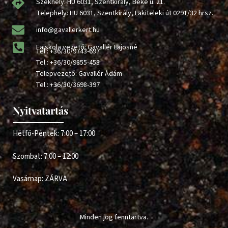
Székhely: HU 6031, Szentkirály, Béke u. 21.
Telephely: HU 6031, Szentkirály, Lakiteleki út 0291/32 hrsz.
info@gavallerkert.hu
Faiskola vezető: Gavallér Lajosné
Tel.:
+36/30/9743-697
Tel.:
+36/30/9855-458
Telepvezető: Gavallér Ádám
Tel.:
+36/30/3698-397
Nyitvatartás
Hétfő-Péntek: 7:00 – 17:00
Szombat: 7:00 – 12:00
Vasárnap: ZÁRVA
Minden jog fenntartva.