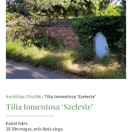
Kezdőlap
/
Díszfák
/ Tilia tomentosa ‘Szeleste’
Tilia tomentosa ‘Szeleste’
Ezüst hárs
20-30m magas, erős illatú sárga.