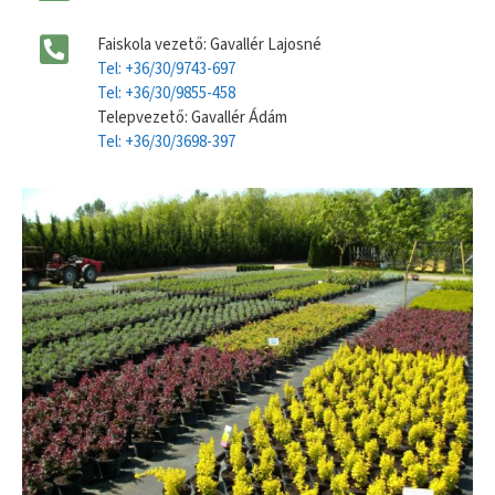
Faiskola vezető: Gavallér Lajosné
Tel: +36/30/9743-697
Tel: +36/30/9855-458
Telepvezető: Gavallér Ádám
Tel: +36/30/3698-397