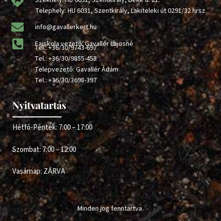
Székhely: HU 6031, Szentkirály, Béke u. 21.
Telephely: HU 6031, Szentkirály, Lakiteleki út 0291/32 hrsz.
info@gavallerkert.hu
Faiskola vezető: Gavallér Lajosné
Tel.:
+36/30/9743-697
Tel.:
+36/30/9855-458
Telepvezető: Gavallér Ádám
Tel.:
+36/30/3698-397
Nyitvatartás
Hétfő-Péntek: 7:00 – 17:00
Szombat: 7:00 – 12:00
Vasárnap: ZÁRVA
Minden jog fenntartva.