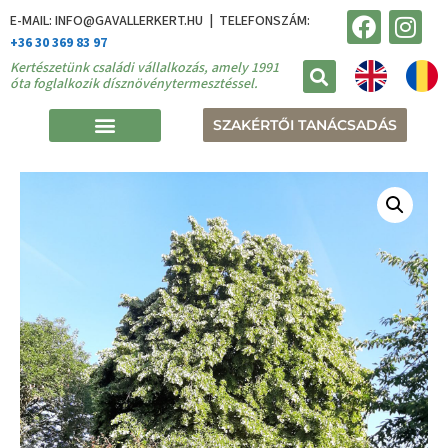
E-MAIL: INFO@GAVALLERKERT.HU | TELEFONSZÁM:
+36 30 369 83 97
Kertészetünk családi vállalkozás, amely 1991
óta foglalkozik dísznövénytermesztéssel.
SZAKÉRTŐI TANÁCSADÁS