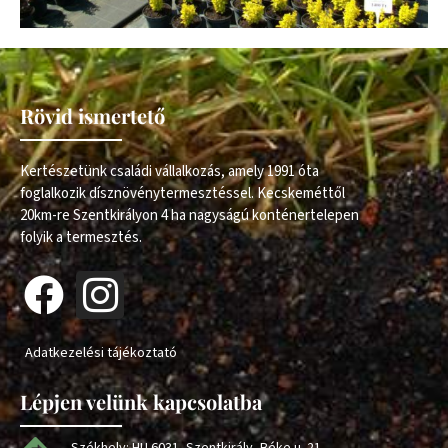
Rövid ismertető
Kertészetünk családi vállalkozás, amely 1991 óta
foglalkozik dísznövénytermesztéssel. Kecskeméttől
20km-re Szentkirályon 4 ha nagyságú konténertelepen
folyik a termesztés.
Adatkezelési tájékoztató
Lépjen velünk kapcsolatba