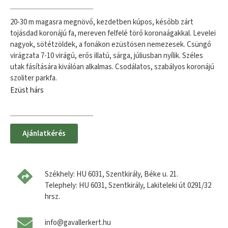
20-30 m magasra megnövő, kezdetben kúpos, később zárt
tojásdad koronájú fa, mereven felfelé törő koronaágakkal. Levelei
nagyok, sötétzöldek, a fonákon ezüstösen nemezesek. Csüngő
virágzata 7-10 virágú, erős illatú, sárga, júliusban nyílik. Széles
utak fásítására kiválóan alkalmas. Csodálatos, szabályos koronájú
szoliter parkfa.
Ezüst hárs
Ajánlatkérés
Székhely: HU 6031, Szentkirály, Béke u. 21.
Telephely: HU 6031, Szentkirály, Lakiteleki út 0291/32
hrsz.
info@gavallerkert.hu