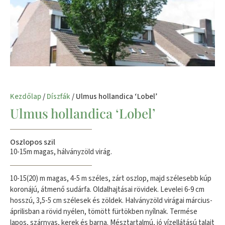
Kezdőlap
/
Díszfák
/ Ulmus hollandica ‘Lobel’
Ulmus hollandica ‘Lobel’
Oszlopos szil
10-15m magas, hálványzöld virág.
10-15(20) m magas, 4-5 m széles, zárt oszlop, majd szélesebb kúp
koronájú, átmenő sudárfa. Oldalhajtásai rövidek. Levelei 6-9 cm
hosszú, 3,5-5 cm szélesek és zöldek. Halványzöld virágai március-
áprilisban a rövid nyélen, tömött fürtökben nyílnak. Termése
lapos, szárnyas, kerek és barna. Mésztartalmú, jó vízellátású talajt