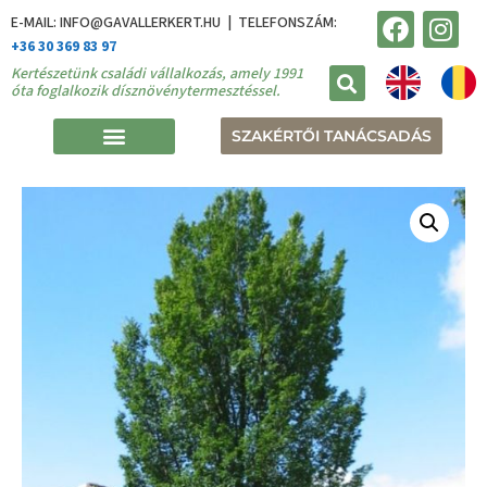
E-MAIL: INFO@GAVALLERKERT.HU | TELEFONSZÁM:
+36 30 369 83 97
Kertészetünk családi vállalkozás, amely 1991
óta foglalkozik dísznövénytermesztéssel.
SZAKÉRTŐI TANÁCSADÁS