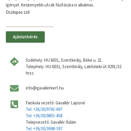
igényel. Keskenyebb utcák fásítására is alkalmas.
Oszlopos szil
Ajánlatkérés
Székhely: HU 6031, Szentkirály, Béke u. 21.
Telephely: HU 6031, Szentkirály, Lakiteleki út 0291/32
hrsz.
info@gavallerkert.hu
Faiskola vezető: Gavallér Lajosné
Tel: +36/30/9743-697
Tel: +36/30/9855-458
Telepvezető: Gavallér Ádám
Tel: +36/30/3698-397