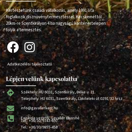
Kertészetünk családi vállalkozás, amely 1991 óta
foglalkozik dísznövénytermesztéssel. Kecskeméttől
20km-re Szentkirályon 4 ha nagyságú konténertelepen
folyik a termesztés.
Adatkezelési tájékoztató
Lépjen velünk kapcsolatba
Székhely: HU 6031, Szentkirály, Béke u. 21.
Telephely: HU 6031, Szentkirály, Lakiteleki út 0291/32 hrsz.
info@gavallerkert.hu
Faiskola vezető: Gavallér Lajosné
Tel.:
+36/30/9743-697
Tel.:
+36/30/9855-458