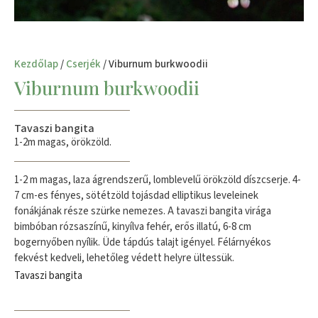
Kezdőlap
/
Cserjék
/ Viburnum burkwoodii
Viburnum burkwoodii
Tavaszi bangita
1-2m magas, örökzöld.
1-2 m magas, laza ágrendszerű, lomblevelű örökzöld díszcserje. 4-
7 cm-es fényes, sötétzöld tojásdad elliptikus leveleinek
fonákjának része szürke nemezes. A tavaszi bangita virága
bimbóban rózsaszínű, kinyílva fehér, erős illatú, 6-8 cm
bogernyőben nyílik. Üde tápdús talajt igényel. Félárnyékos
fekvést kedveli, lehetőleg védett helyre ültessük.
Tavaszi bangita