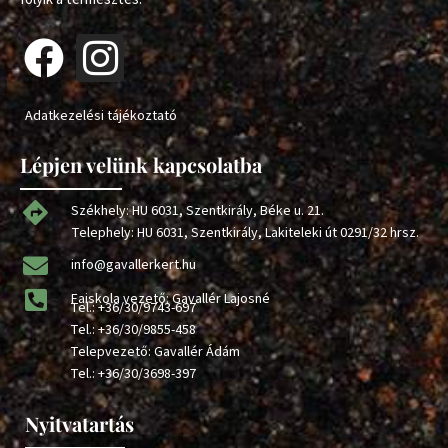
Adatkezelési tájékoztató
Lépjen velünk kapcsolatba
Székhely: HU 6031, Szentkirály, Béke u. 21.
Telephely: HU 6031, Szentkirály, Lakiteleki út 0291/32 hrsz.
info@gavallerkert.hu
Faiskola vezető: Gavallér Lajosné
Tel.:
+36/30/9743-697
Tel.:
+36/30/9855-458
Telepvezető: Gavallér Ádám
Tel.:
+36/30/3698-397
Nyitvatartás