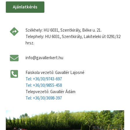
Ajánlatkérés
Székhely: HU 6031, Szentkirály, Béke u. 21.
Telephely: HU 6031, Szentkirály, Lakiteleki út 0291/32
hrsz.
info@gavallerkert.hu
Faiskola vezető: Gavallér Lajosné
Tel: +36/30/9743-697
Tel: +36/30/9855-458
Telepvezető: Gavallér Ádám
Tel: +36/30/3698-397