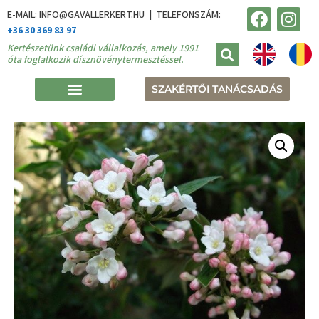
E-MAIL: INFO@GAVALLERKERT.HU | TELEFONSZÁM:
+36 30 369 83 97
Kertészetünk családi vállalkozás, amely 1991
óta foglalkozik dísznövénytermesztéssel.
SZAKÉRTŐI TANÁCSADÁS