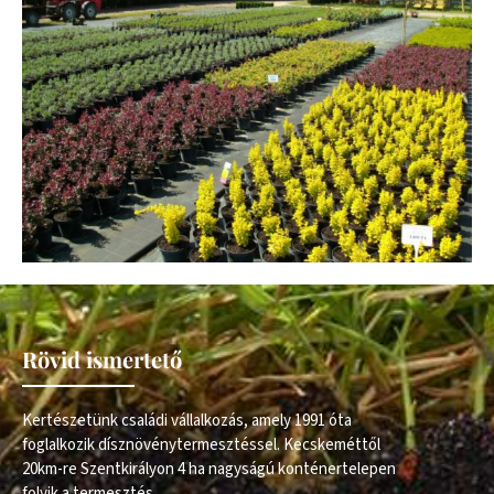
Rövid ismertető
Kertészetünk családi vállalkozás, amely 1991 óta
foglalkozik dísznövénytermesztéssel. Kecskeméttől
20km-re Szentkirályon 4 ha nagyságú konténertelepen
folyik a termesztés.