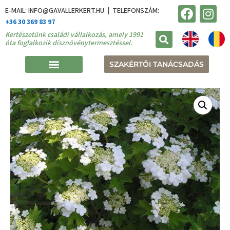
E-MAIL: INFO@GAVALLERKERT.HU | TELEFONSZÁM:
+36 30 369 83 97
Kertészetünk családi vállalkozás, amely 1991
óta foglalkozik dísznövénytermesztéssel.
SZAKÉRTŐI TANÁCSADÁS