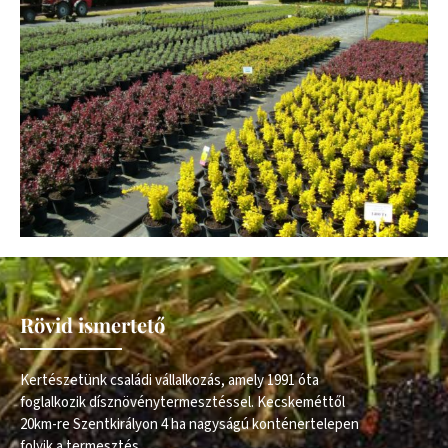
Rövid ismertető
Kertészetünk családi vállalkozás, amely 1991 óta
foglalkozik dísznövénytermesztéssel. Kecskeméttől
20km-re Szentkirályon 4 ha nagyságú konténertelepen
folyik a termesztés.