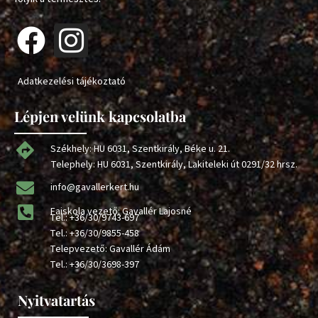
Adatkezelési tájékoztató
Lépjen velünk kapcsolatba
Székhely: HU 6031, Szentkirály, Béke u. 21.
Telephely: HU 6031, Szentkirály, Lakiteleki út 0291/32 hrsz.
info@gavallerkert.hu
Faiskola vezető: Gavallér Lajosné
Tel.:
+36/30/9743-697
Tel.:
+36/30/9855-458
Telepvezető: Gavallér Ádám
Tel.:
+36/30/3698-397
Nyitvatartás