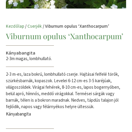
Kezdőlap
/
Cserjék
/ Viburnum opulus ‘Xanthocarpum’
Viburnum opulus ‘Xanthocarpum’
Kányabangita
2-3m magas, lombhullató.
2-3 m-es, laza bokrú, lombhullató cserje. Hajtásai felfelé törők,
szürkésbarnák, kopaszok. Levelei 6-12 cm-es 3-5 karéjúak,
világoszöldek. Virágai fehérek, 8-10 cm-es, lapos bogernyőben,
belül apró, hímnős, meddő virágokkal. Termései sárgák vagy
barnák, télen is a bokron maradnak. Nedves, tápdús talajon jól
fejlődik, napos vagy félárnyékos helyre ültessük.
Kányabangita