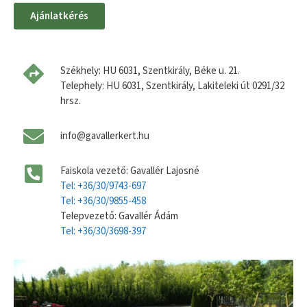
Ajánlatkérés
Székhely: HU 6031, Szentkirály, Béke u. 21.
Telephely: HU 6031, Szentkirály, Lakiteleki út 0291/32
hrsz.
info@gavallerkert.hu
Faiskola vezető: Gavallér Lajosné
Tel: +36/30/9743-697
Tel: +36/30/9855-458
Telepvezető: Gavallér Ádám
Tel: +36/30/3698-397