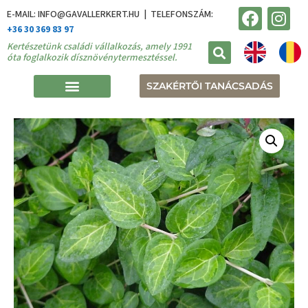
E-MAIL: INFO@GAVALLERKERT.HU | TELEFONSZÁM:
+36 30 369 83 97
Kertészetünk családi vállalkozás, amely 1991
óta foglalkozik dísznövénytermesztéssel.
SZAKÉRTŐI TANÁCSADÁS