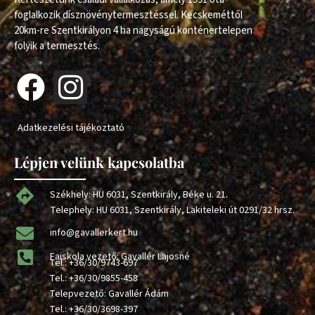
foglalkozik dísznövénytermesztéssel. Kecskeméttől
20km-re Szentkirályon 4 ha nagyságú konténertelepen
folyik a termesztés.
Adatkezelési tájékoztató
Lépjen velünk kapcsolatba
Székhely: HU 6031, Szentkirály, Béke u. 21.
Telephely: HU 6031, Szentkirály, Lakiteleki út 0291/32 hrsz.
info@gavallerkert.hu
Faiskola vezető: Gavallér Lajosné
Tel.:
+36/30/9743-697
Tel.:
+36/30/9855-458
Telepvezető: Gavallér Ádám
Tel.:
+36/30/3698-397