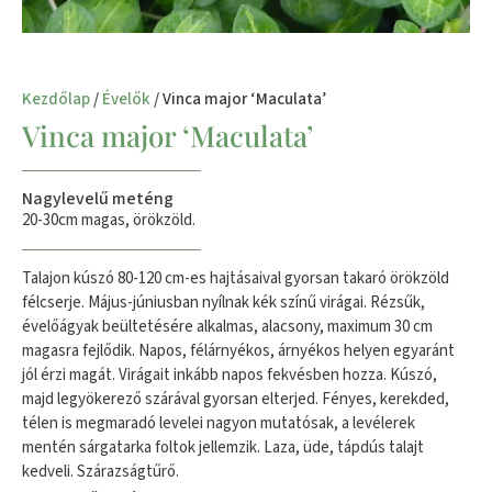
Kezdőlap
/
Évelők
/ Vinca major ‘Maculata’
Vinca major ‘Maculata’
Nagylevelű meténg
20-30cm magas, örökzöld.
Talajon kúszó 80-120 cm-es hajtásaival gyorsan takaró örökzöld
félcserje. Május-júniusban nyílnak kék színű virágai. Rézsűk,
évelőágyak beültetésére alkalmas, alacsony, maximum 30 cm
magasra fejlődik. Napos, félárnyékos, árnyékos helyen egyaránt
jól érzi magát. Virágait inkább napos fekvésben hozza. Kúszó,
majd legyökerező szárával gyorsan elterjed. Fényes, kerekded,
télen is megmaradó levelei nagyon mutatósak, a levélerek
mentén sárgatarka foltok jellemzik. Laza, üde, tápdús talajt
kedveli. Szárazságtűrő.