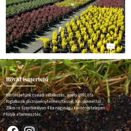
Rövid ismertető
Kertészetünk családi vállalkozás, amely 1991 óta
foglalkozik dísznövénytermesztéssel. Kecskeméttől
20km-re Szentkirályon 4 ha nagyságú konténertelepen
folyik a termesztés.