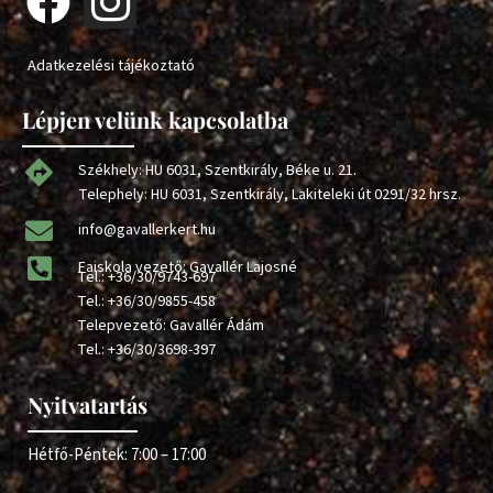
Adatkezelési tájékoztató
Lépjen velünk kapcsolatba
Székhely: HU 6031, Szentkirály, Béke u. 21.
Telephely: HU 6031, Szentkirály, Lakiteleki út 0291/32 hrsz.
info@gavallerkert.hu
Faiskola vezető: Gavallér Lajosné
Tel.:
+36/30/9743-697
Tel.:
+36/30/9855-458
Telepvezető: Gavallér Ádám
Tel.:
+36/30/3698-397
Nyitvatartás
Hétfő-Péntek: 7:00 – 17:00