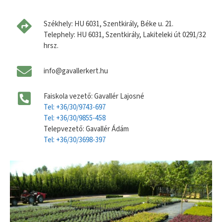
Székhely: HU 6031, Szentkirály, Béke u. 21.
Telephely: HU 6031, Szentkirály, Lakiteleki út 0291/32
hrsz.
info@gavallerkert.hu
Faiskola vezető: Gavallér Lajosné
Tel: +36/30/9743-697
Tel: +36/30/9855-458
Telepvezető: Gavallér Ádám
Tel: +36/30/3698-397