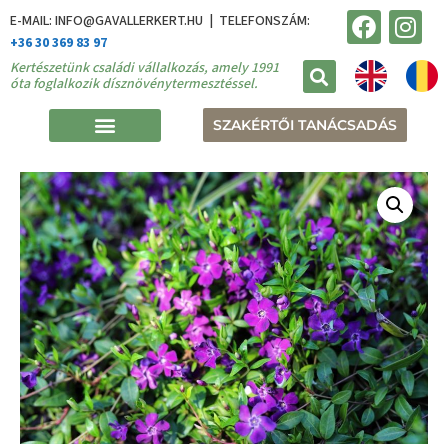
E-MAIL: INFO@GAVALLERKERT.HU | TELEFONSZÁM:
+36 30 369 83 97
Kertészetünk családi vállalkozás, amely 1991
óta foglalkozik dísznövénytermesztéssel.
SZAKÉRTŐI TANÁCSADÁS