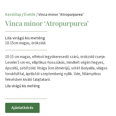
Kezdőlap
/
Évelők
/ Vinca minor ‘Atropurpurea’
Vinca minor ‘Atropurpurea’
Lila virágú kis meténg
10-15cm magas, örökzöld.
10-15 cm magas, elfekvő legyökeresedő szárú, örökzöld cserje.
Levelei 5 cm-es, elliptikus-hosszúkás, mindkét végén hegyes,
épszélű, sötétzöld. Virága 3cm átmérőjű, sötét ibolyalila, világos
torokfolttal, áprilistól-szeptemberig nyílik. Üde, félárnyékos
fekvésben kiváló talajtakaró.
Lila virágú kis meténg
Ajánlatkérés