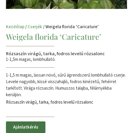
Kezdőlap
/
Cserjék
/ Weigela florida ‘Caricature’
Weigela florida ‘Caricature’
Rózsaszín virágú, tarka, fodros levelű rózsalonc
1-1,5m magas, lombhullató.
1-1,5 m magas, lassan növő, sűrű ágrendszerű lombhullató cserje.
Levele nagyobb, kissé visszahajló, fodros kinézetű, fehérrel
tarkított. Virága rózsaszín. Humuszos talajba, félárnyékba
kerüljön.
Rózsaszín virágú, tarka, fodros levelű rózsalonc
Ajánlatkérés