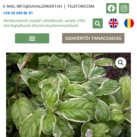
E-MAIL: INFO@GAVALLERKERT.HU | TELEFONSZÁM:
+36 30 369 83 97
Kertészetünk családi vállalkozás, amely 1991
óta foglalkozik dísznövénytermesztéssel.
SZAKÉRTŐI TANÁCSADÁS