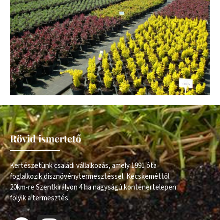
Rövid ismertető
Kertészetünk családi vállalkozás, amely 1991 óta
foglalkozik dísznövénytermesztéssel. Kecskeméttől
20km-re Szentkirályon 4 ha nagyságú konténertelepen
folyik a termesztés.