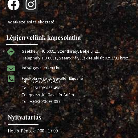
Adatkezelési tájékoztató
Lépjen velünk kapcsolatba
Székhely: HU 6031, Szentkirály, Béke u. 21.
Telephely: HU 6031, Szentkirály, Lakiteleki út 0291/32 hrsz.
info@gavallerkert.hu
Faiskola vezető: Gavallér Lajosné
Tel.:
+36/30/9743-697
Tel.:
+36/30/9855-458
Telepvezető: Gavallér Ádám
Tel.:
+36/30/3698-397
Nyitvatartás
Hétfő-Péntek: 7:00 – 17:00