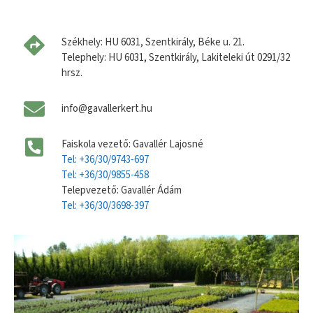
Székhely: HU 6031, Szentkirály, Béke u. 21.
Telephely: HU 6031, Szentkirály, Lakiteleki út 0291/32
hrsz.
info@gavallerkert.hu
Faiskola vezető: Gavallér Lajosné
Tel: +36/30/9743-697
Tel: +36/30/9855-458
Telepvezető: Gavallér Ádám
Tel: +36/30/3698-397