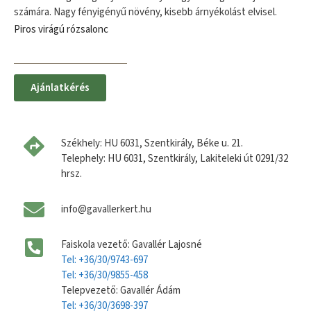
számára. Nagy fényigényű növény, kisebb árnyékolást elvisel.
Piros virágú rózsalonc
Ajánlatkérés
Székhely: HU 6031, Szentkirály, Béke u. 21.
Telephely: HU 6031, Szentkirály, Lakiteleki út 0291/32
hrsz.
info@gavallerkert.hu
Faiskola vezető: Gavallér Lajosné
Tel: +36/30/9743-697
Tel: +36/30/9855-458
Telepvezető: Gavallér Ádám
Tel: +36/30/3698-397