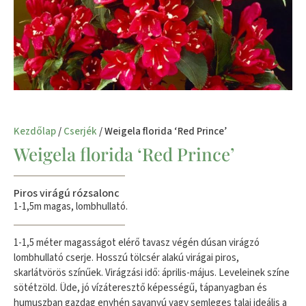
Kezdőlap
/
Cserjék
/ Weigela florida ‘Red Prince’
Weigela florida ‘Red Prince’
Piros virágú rózsalonc
1-1,5m magas, lombhullató.
1-1,5 méter magasságot elérő tavasz végén dúsan virágzó
lombhullató cserje. Hosszú tölcsér alakú virágai piros,
skarlátvörös színűek. Virágzási idő: április-május. Leveleinek színe
sötétzöld. Üde, jó vízáteresztő képességű, tápanyagban és
humuszban gazdag enyhén savanyú vagy semleges talaj ideális a