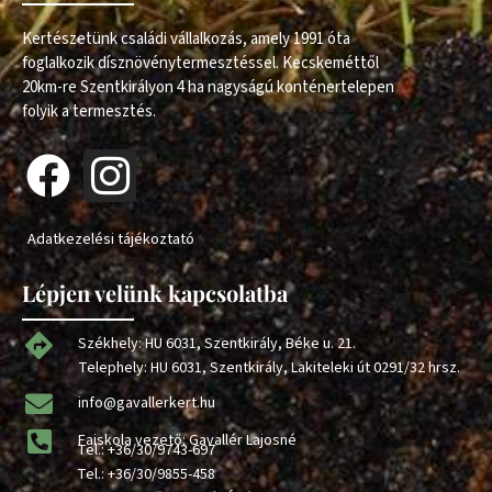
Kertészetünk családi vállalkozás, amely 1991 óta
foglalkozik dísznövénytermesztéssel. Kecskeméttől
20km-re Szentkirályon 4 ha nagyságú konténertelepen
folyik a termesztés.
Adatkezelési tájékoztató
Lépjen velünk kapcsolatba
Székhely: HU 6031, Szentkirály, Béke u. 21.
Telephely: HU 6031, Szentkirály, Lakiteleki út 0291/32 hrsz.
info@gavallerkert.hu
Faiskola vezető: Gavallér Lajosné
Tel.:
+36/30/9743-697
Tel.:
+36/30/9855-458