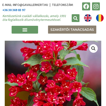
E-MAIL: INFO@GAVALLERKERT.HU | TELEFONSZÁM:
+36 30 369 83 97
Kertészetünk családi vállalkozás, amely 1991
óta foglalkozik dísznövénytermesztéssel.
SZAKÉRTŐI TANÁCSADÁS