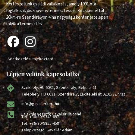
Kertészetünk családi vállalkozás, amely 1991 óta
foglalkozik dísznövénytermesztéssel. Kecskeméttől
20km-re Szentkirályon 4 ha nagyságú konténertelepen
folyik a termesztés.
Adatkezelési tájékoztató
Lépjen velünk kapcsolatba
Székhely: HU 6031, Szentkirály, Béke u. 21.
Telephely: HU 6031, Szentkirály, Lakiteleki út 0291/32 hrsz.
info@gavallerkert.hu
Faiskola vezető: Gavallér Lajosné
Tel.:
+36/30/9743-697
Tel.:
+36/30/9855-458
Telepvezető: Gavallér Ádám