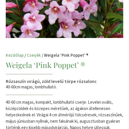
Kezdőlap
/
Cserjék
/ Weigela ‘Pink Poppet’ ®
Weigela ‘Pink Poppet’ ®
Rózsaszín virágú, zöld levelű törpe rózsalonc
40-60cm magas, lombhullató.
40-60 cm magas, kompakt, lombhullató cserje. Levelei ovális,
középzöldek és közepes méretűek, az ágakon átellenesen
helyezkednek el. Virágai 4 cm átmérőjű tölcséresek, rózsaszínűek,
május-júniusban nyílnak, nem fakulnak ki, augusztusban gyakran
történik egy kisebb másodvirágzás. Napos helyre ültessük.