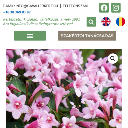
E-MAIL: INFO@GAVALLERKERT.HU | TELEFONSZÁM:
+36 30 369 83 97
Kertészetünk családi vállalkozás, amely 1991
óta foglalkozik dísznövénytermesztéssel.
SZAKÉRTŐI TANÁCSADÁS