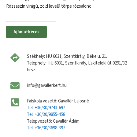
Rózsaszín virágú, zöld levelű törpe rózsalonc
Ajánlatkérés
Székhely: HU 6031, Szentkirály, Béke u. 21.
Telephely: HU 6031, Szentkirály, Lakiteleki út 0291/32
hrsz.
info@gavallerkert.hu
Faiskola vezető: Gavallér Lajosné
Tel: +36/30/9743-697
Tel: +36/30/9855-458
Telepvezető: Gavallér Ádám
Tel: +36/30/3698-397