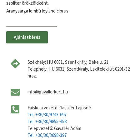
szoliter örökzöldként.
Aranysárga lombú leyland ciprus
Ajánlatkérés
Székhely: HU 6031, Szentkirály, Béke u. 21.
Telephely: HU 6031, Szentkirály, Lakiteleki út 0291/32
hrsz.
info@gavallerkert.hu
Faiskola vezető: Gavallér Lajosné
Tel: +36/30/9743-697
Tel: +36/30/9855-458
Telepvezető: Gavallér Ádám
Tel: +36/30/3698-397