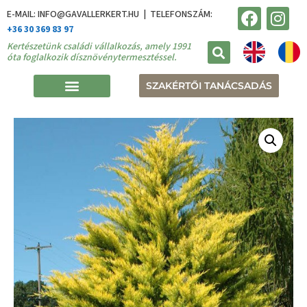
E-MAIL: INFO@GAVALLERKERT.HU | TELEFONSZÁM:
+36 30 369 83 97
Kertészetünk családi vállalkozás, amely 1991
óta foglalkozik dísznövénytermesztéssel.
SZAKÉRTŐI TANÁCSADÁS