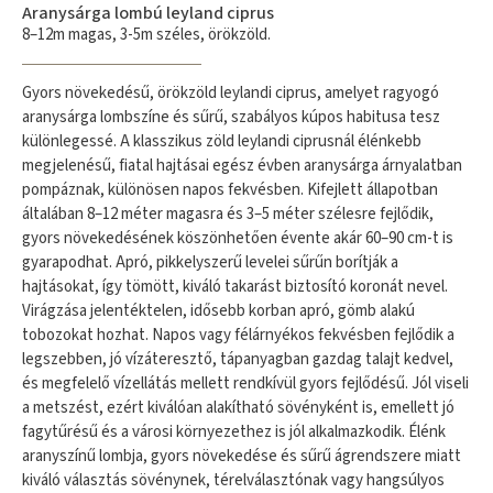
Aranysárga lombú leyland ciprus
8–12m magas, 3-5m széles, örökzöld.
Gyors növekedésű, örökzöld leylandi ciprus, amelyet ragyogó
aranysárga lombszíne és sűrű, szabályos kúpos habitusa tesz
különlegessé. A klasszikus zöld leylandi ciprusnál élénkebb
megjelenésű, fiatal hajtásai egész évben aranysárga árnyalatban
pompáznak, különösen napos fekvésben. Kifejlett állapotban
általában 8–12 méter magasra és 3–5 méter szélesre fejlődik,
gyors növekedésének köszönhetően évente akár 60–90 cm-t is
gyarapodhat. Apró, pikkelyszerű levelei sűrűn borítják a
hajtásokat, így tömött, kiváló takarást biztosító koronát nevel.
Virágzása jelentéktelen, idősebb korban apró, gömb alakú
tobozokat hozhat. Napos vagy félárnyékos fekvésben fejlődik a
legszebben, jó vízáteresztő, tápanyagban gazdag talajt kedvel,
és megfelelő vízellátás mellett rendkívül gyors fejlődésű. Jól viseli
a metszést, ezért kiválóan alakítható sövényként is, emellett jó
fagytűrésű és a városi környezethez is jól alkalmazkodik. Élénk
aranyszínű lombja, gyors növekedése és sűrű ágrendszere miatt
kiváló választás sövénynek, térelválasztónak vagy hangsúlyos