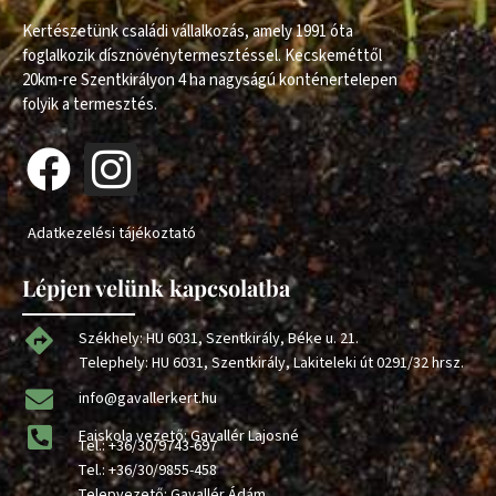
Kertészetünk családi vállalkozás, amely 1991 óta
foglalkozik dísznövénytermesztéssel. Kecskeméttől
20km-re Szentkirályon 4 ha nagyságú konténertelepen
folyik a termesztés.
Adatkezelési tájékoztató
Lépjen velünk kapcsolatba
Székhely: HU 6031, Szentkirály, Béke u. 21.
Telephely: HU 6031, Szentkirály, Lakiteleki út 0291/32 hrsz.
info@gavallerkert.hu
Faiskola vezető: Gavallér Lajosné
Tel.:
+36/30/9743-697
Tel.:
+36/30/9855-458
Telepvezető: Gavallér Ádám