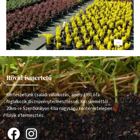
Rövid ismertető
Kertészetünk családi vállalkozás, amely 1991 óta
foglalkozik dísznövénytermesztéssel. Kecskeméttől
20km-re Szentkirályon 4 ha nagyságú konténertelepen
folyik a termesztés.