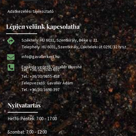
Adatkezelési tájékoztató
Lépjen velünk kapcsolatba
Székhely: HU 6031, Szentkirály, Béke u. 21.
Telephely: HU 6031, Szentkirály, Lakiteleki út 0291/32 hrsz.
info@gavallerkert.hu
Faiskola vezető: Gavallér Lajosné
Tel.:
+36/30/9743-697
Tel.:
+36/30/9855-458
Telepvezető: Gavallér Ádám
Tel.:
+36/30/3698-397
Nyitvatartás
Hétfő-Péntek: 7:00 – 17:00
Szombat: 7:00 – 12:00