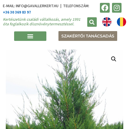
E-MAIL: INFO@GAVALLERKERT.HU | TELEFONSZÁM:
+36 30 369 83 97
Kertészetünk családi vállalkozás, amely 1991
óta foglalkozik dísznövénytermesztéssel.
SZAKÉRTŐI TANÁCSADÁS