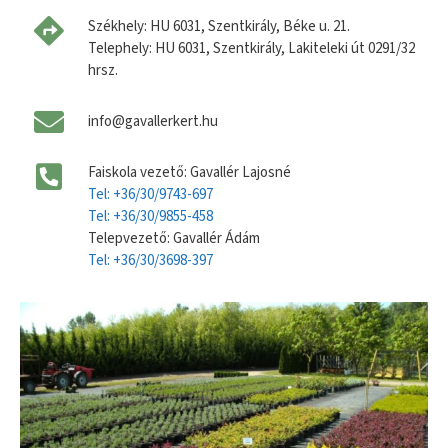
Székhely: HU 6031, Szentkirály, Béke u. 21.
Telephely: HU 6031, Szentkirály, Lakiteleki út 0291/32
hrsz.
info@gavallerkert.hu
Faiskola vezető: Gavallér Lajosné
Tel: +36/30/9743-697
Tel: +36/30/9855-458
Telepvezető: Gavallér Ádám
Tel: +36/30/3698-397