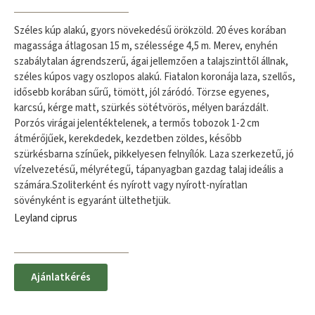
Széles kúp alakú, gyors növekedésű örökzöld. 20 éves korában
magassága átlagosan 15 m, szélessége 4,5 m. Merev, enyhén
szabálytalan ágrendszerű, ágai jellemzően a talajszinttől állnak,
széles kúpos vagy oszlopos alakú. Fiatalon koronája laza, szellős,
idősebb korában sűrű, tömött, jól záródó. Törzse egyenes,
karcsú, kérge matt, szürkés sötétvörös, mélyen barázdált.
Porzós virágai jelentéktelenek, a termős tobozok 1-2 cm
átmérőjűek, kerekdedek, kezdetben zöldes, később
szürkésbarna színűek, pikkelyesen felnyílók. Laza szerkezetű, jó
vízelvezetésű, mélyrétegű, tápanyagban gazdag talaj ideális a
számára.Szoliterként és nyírott vagy nyírott-nyíratlan
sövényként is egyaránt ültethetjük.
Leyland ciprus
Ajánlatkérés