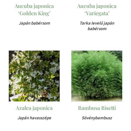
Aucuba japonica
Aucuba japonica
‘Golden King’
‘Variegata’
Japán babérsom
Tarka levelű japán
babérsom
Azalea japonica
Bambusa Bisetti
Japán havasszépe
Sövénybambusz