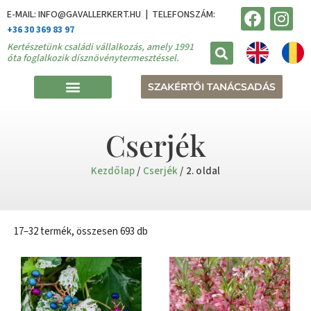
E-MAIL: INFO@GAVALLERKERT.HU | TELEFONSZÁM:
+36 30 369 83 97
Kertészetünk családi vállalkozás, amely 1991
óta foglalkozik dísznövénytermesztéssel.
SZAKÉRTŐI TANÁCSADÁS
Cserjék
Kezdőlap
/
Cserjék
/ 2. oldal
17–32 termék, összesen 693 db