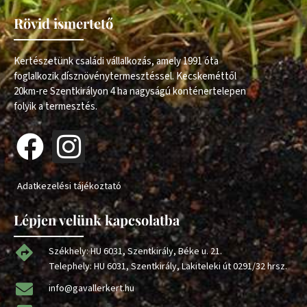
Rövid ismertető
Kertészetünk családi vállalkozás, amely 1991 óta
foglalkozik dísznövénytermesztéssel. Kecskeméttől
20km-re Szentkirályon 4 ha nagyságú konténertelepen
folyik a termesztés.
Adatkezelési tájékoztató
Lépjen velünk kapcsolatba
Székhely: HU 6031, Szentkirály, Béke u. 21.
Telephely: HU 6031, Szentkirály, Lakiteleki út 0291/32 hrsz.
info@gavallerkert.hu