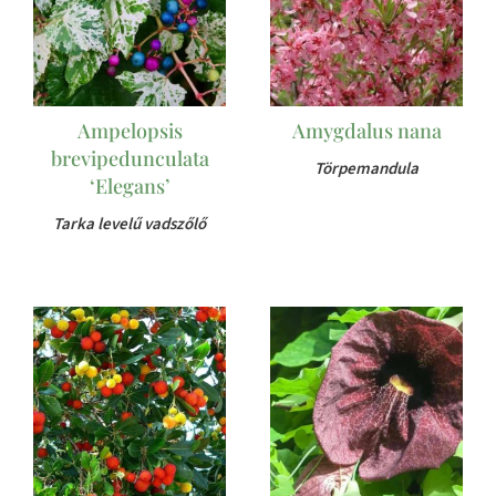
Ampelopsis
Amygdalus nana
brevipedunculata
Törpemandula
‘Elegans’
Tarka levelű vadszőlő