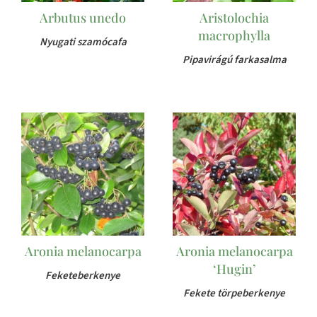
Arbutus unedo
Aristolochia
macrophylla
Nyugati szamócafa
Pipavirágú farkasalma
Aronia melanocarpa
Aronia melanocarpa
‘Hugin’
Feketeberkenye
Fekete törpeberkenye