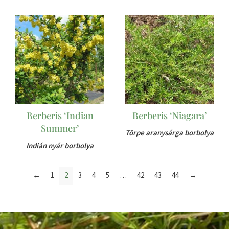
Berberis ‘Indian
Berberis ‘Niagara’
Summer’
Törpe aranysárga borbolya
Indián nyár borbolya
←
1
2
3
4
5
…
42
43
44
→