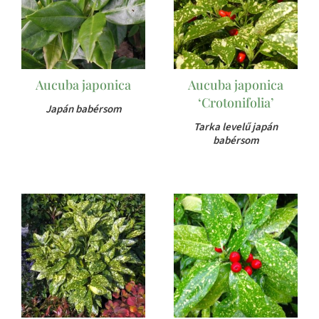
Aucuba japonica
Aucuba japonica
‘Crotonifolia’
Japán babérsom
Tarka levelű japán
babérsom